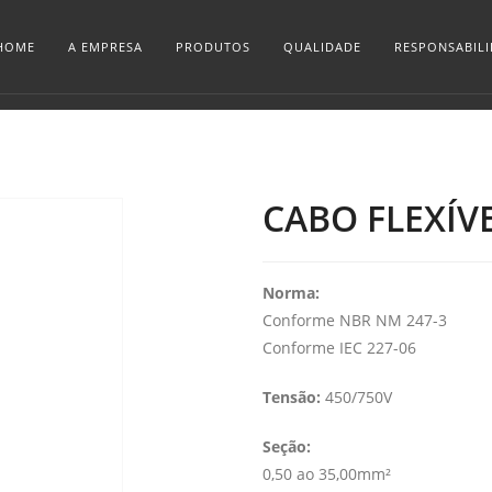
HOME
A EMPRESA
PRODUTOS
QUALIDADE
RESPONSABIL
CABO FLEXÍVE
Norma:
Conforme NBR NM 247-3
Conforme IEC 227-06
Tensão:
450/750V
Seção:
0,50 ao 35,00mm²